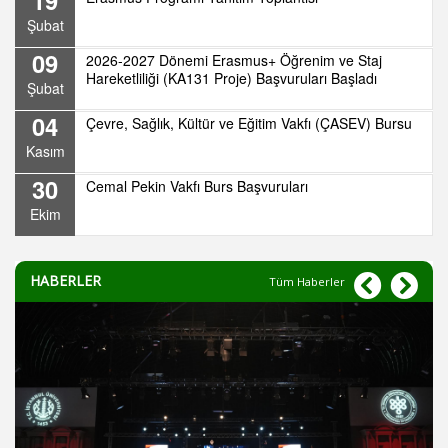
Şubat
09
2026-2027 Dönemi Erasmus+ Öğrenim ve Staj
Hareketliliği (KA131 Proje) Başvuruları Başladı
Şubat
04
Çevre, Sağlık, Kültür ve Eğitim Vakfı (ÇASEV) Bursu
Kasım
30
Cemal Pekin Vakfı Burs Başvuruları
Ekim
HABERLER
Tüm Haberler