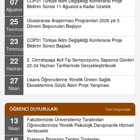
07
COP31 Türkiye İklim Değişikliği Konferansı Proje
Bildirim Süresi 11 Ağustos'a Kadar Uzatıldı
Ağustos
25
Uluslararası Araştırmacı Programları 2026 yılı 3.
Dönem Başvuruları Başlıyor
Temmuz
23
COP31 Türkiye İklim Değişikliği Konferansı Proje
Bildirim Süreci Başladı
Temmuz
22
2. Cerrahpaşa Acil Tıp Sempozyumu Sapanca Günleri
22-24 Haziran Tarihlerinde Gerçekleştirilecek
Haziran
27
Lisans Öğrencilerine Yönelik Üreten Sağlık
Ekosistemine Güçlü Adım Proje Yarışması
Nisan
ÖĞRENCİ DUYURULARI
Tüm Duyurular
13
Fakültemizde Üniversitemiz Tarafından
Öğrencilerimize Yönelik Psikolojik Danışmanlık Hizmeti
Nisan
Verilecektir
19
Erasmus Programı Tanıtım Toplantısı