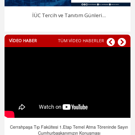
İÜC Tercih ve Tanıtım Günleri...
VİDEO HABER
TÜM VİDEO HABERLER
Cerrahpaşa Tıp Fakültesi 1.Etap Temel Atma Töreninde Sayın
Cumhurbaşkanımızın Konuşması