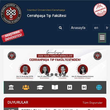
İstanbul Üniversitesi-Cerrahpaşa
Cerrahpaşa Tıp Fakültesi
Anasayfa
en
tr
Toggl
naviga
●
●
●
●
●
●
DUYURULAR
Tüm Duyurular